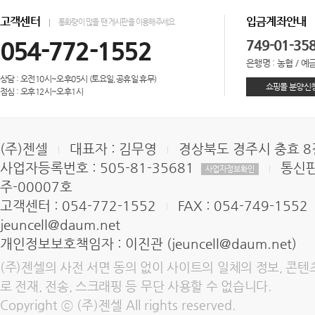
고객센터
입금계좌안내
통화량이 많을 땐 게시판을 이용해주세요
054-772-1552
749-01-35
은행명 : 농협 / 예금
상담 : 오전10시~오후05시 (토요일,공휴일 휴무)
쇼핑몰 분양신
점심 : 오후12시~오후1시
(주)젠셀
대표자 : 김무영
경상북도 경주시 충효 8길
사업자등록번호 : 505-81-35681
통신판
사업자정보확인
주-00007호
고객센터 : 054-772-1552
FAX : 054-749-1552
jeuncell@daum.net
개인정보보호책임자 : 이진관 (jeuncell@daum.net)
(주)젠셀의 사전 서면 동의 없이 사이트의 일체의 정보, 콘텐
로 전재, 전송, 스크래핑 등 무단 사용할 수 없습니다.
Copyright ⓒ (주)젠셀 All rights reserved.