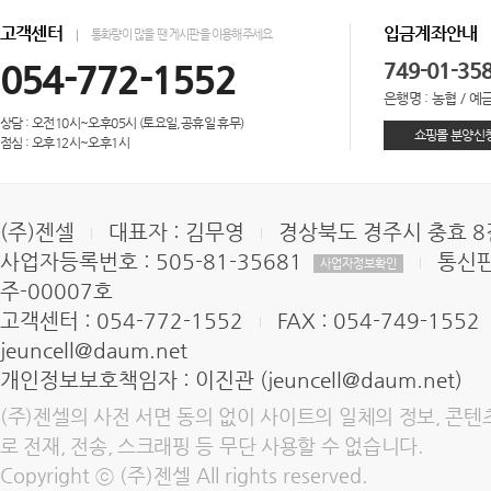
고객센터
입금계좌안내
통화량이 많을 땐 게시판을 이용해주세요
054-772-1552
749-01-35
은행명 : 농협 / 예금
상담 : 오전10시~오후05시 (토요일,공휴일 휴무)
쇼핑몰 분양신
점심 : 오후12시~오후1시
(주)젠셀
대표자 : 김무영
경상북도 경주시 충효 8길
사업자등록번호 : 505-81-35681
통신판
사업자정보확인
주-00007호
고객센터 : 054-772-1552
FAX : 054-749-1552
jeuncell@daum.net
개인정보보호책임자 : 이진관 (jeuncell@daum.net)
(주)젠셀의 사전 서면 동의 없이 사이트의 일체의 정보, 콘텐
로 전재, 전송, 스크래핑 등 무단 사용할 수 없습니다.
Copyright ⓒ (주)젠셀 All rights reserved.