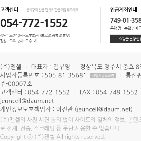
고객센터
입금계좌안내
통화량이 많을 땐 게시판을 이용해주세요
054-772-1552
749-01-35
은행명 : 농협 / 예금
상담 : 오전10시~오후05시 (토요일,공휴일 휴무)
쇼핑몰 분양신
점심 : 오후12시~오후1시
(주)젠셀
대표자 : 김무영
경상북도 경주시 충효 8길
사업자등록번호 : 505-81-35681
통신판
사업자정보확인
주-00007호
고객센터 : 054-772-1552
FAX : 054-749-1552
jeuncell@daum.net
개인정보보호책임자 : 이진관 (jeuncell@daum.net)
(주)젠셀의 사전 서면 동의 없이 사이트의 일체의 정보, 콘텐
로 전재, 전송, 스크래핑 등 무단 사용할 수 없습니다.
Copyright ⓒ (주)젠셀 All rights reserved.