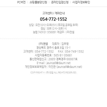
PC버전
쇼핑몰분양신청
온라인입점신청
사업자정보확인
고객센터 / 계좌안내
054-772-1552
상담 : 오전10시~오후05시 (토요일,공휴일 휴무)
점심 : 오후12시~오후1시
농협
749-01-358891
예금주 : (주)젠셀
(주)젠셀
대표자 : 김무영
경상북도 경주시 충효 8길 15-1
고객센터 : 054-772-1552
FAX : 054-749-1552
사업자등록번호 : 505-81-35681
통신판매업신고 : 2005-경북경주-00007호
E-mail : jeuncell@daum.net
개인정보보호책임자 : 이진관 (jeuncell@daum.net)
COPYRIGHT © (주)젠셀 ALL RIGHTS RESERVED.