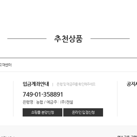
추천상품
고객센터
입금계좌안내
공지
은행 및 예금주를 확인해주세요
749-01-358891
은행명 : 농협 / 예금주 : (주)젠셀
쇼핑몰 분양신청
온라인 입점신청