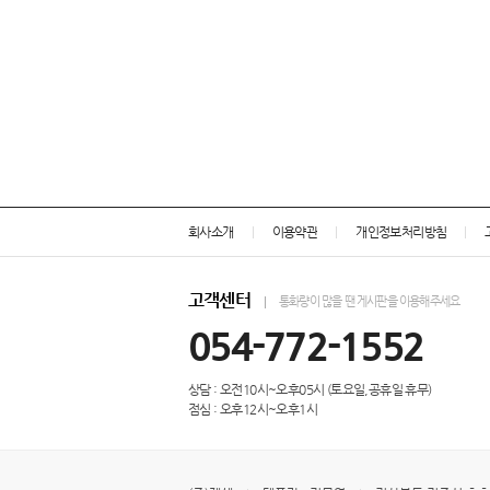
회사소개
이용약관
개인정보처리방침
고객센터
통화량이 많을 땐 게시판을 이용해주세요
054-772-1552
상담 : 오전10시~오후05시 (토요일,공휴일 휴무)
점심 : 오후12시~오후1시