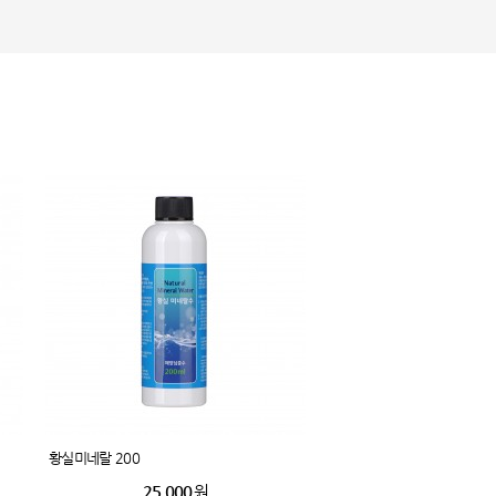
황실미네랄 200
25,000
원