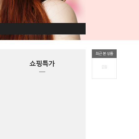
최근 본 상품
쇼핑특가
없음