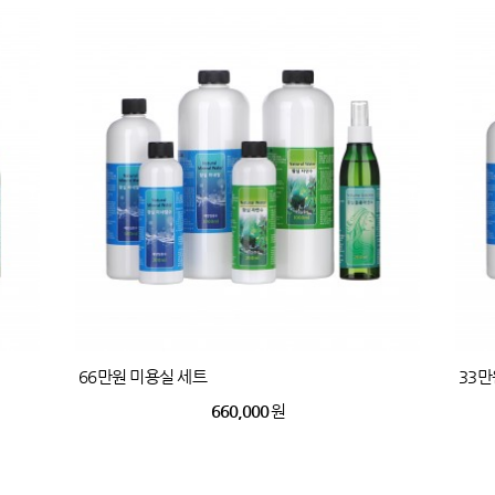
66만원 미용실 세트
33만
660,000
원