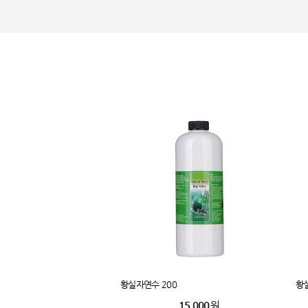
황실자연수 200
황실
15,000
원