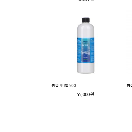
황실미네랄 500
황실
55,000
원