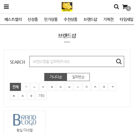
0
베스트셀러
신상품
인기상품
추천상품
브랜드샵
기획전
타임세일
브랜드샵
SEARCH
가나다순
알파벳순
전체
ㄱ
ㄴ
ㄷ
ㄹ
ㅁ
ㅂ
ㅅ
ㅇ
ㅈ
ㅊ
ㅋ
ㅌ
ㅍ
ㅎ
기타
황실 미네랄