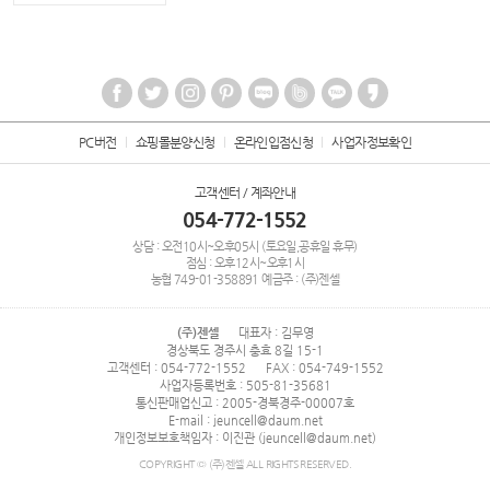
PC버전
쇼핑몰분양신청
온라인입점신청
사업자정보확인
고객센터 / 계좌안내
054-772-1552
상담 : 오전10시~오후05시 (토요일,공휴일 휴무)
점심 : 오후12시~오후1시
농협
749-01-358891
예금주 : (주)젠셀
(주)젠셀
대표자 : 김무영
경상북도 경주시 충효 8길 15-1
고객센터 : 054-772-1552
FAX : 054-749-1552
사업자등록번호 : 505-81-35681
통신판매업신고 : 2005-경북경주-00007호
E-mail : jeuncell@daum.net
개인정보보호책임자 : 이진관 (jeuncell@daum.net)
COPYRIGHT © (주)젠셀 ALL RIGHTS RESERVED.