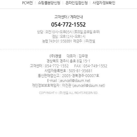
PC버전
쇼핑몰분양신청
온라인입점신청
사업자정보확인
고객센터 / 계좌안내
054-772-1552
상담 : 오전10시~오후05시 (토요일,공휴일 휴무)
점심 : 오후12시~오후1시
농협
749-01-358891
예금주 : (주)젠셀
(주)젠셀
대표자 : 김무영
경상북도 경주시 충효 8길 15-1
고객센터 : 054-772-1552
FAX : 054-749-1552
사업자등록번호 : 505-81-35681
통신판매업신고 : 2005-경북경주-00007호
E-mail : jeuncell@daum.net
개인정보보호책임자 : 이진관 (jeuncell@daum.net)
COPYRIGHT © (주)젠셀 ALL RIGHTS RESERVED.