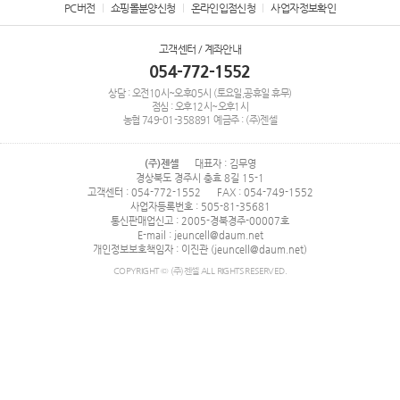
PC버전
쇼핑몰분양신청
온라인입점신청
사업자정보확인
고객센터 / 계좌안내
054-772-1552
상담 : 오전10시~오후05시 (토요일,공휴일 휴무)
점심 : 오후12시~오후1시
농협
749-01-358891
예금주 : (주)젠셀
(주)젠셀
대표자 : 김무영
경상북도 경주시 충효 8길 15-1
고객센터 : 054-772-1552
FAX : 054-749-1552
사업자등록번호 : 505-81-35681
통신판매업신고 : 2005-경북경주-00007호
E-mail : jeuncell@daum.net
개인정보보호책임자 : 이진관 (jeuncell@daum.net)
COPYRIGHT © (주)젠셀 ALL RIGHTS RESERVED.